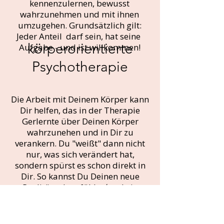
kennenzulernen, bewusst
wahrzunehmen und mit ihnen
umzugehen. Grundsätzlich gilt:
Jeder Anteil darf sein, hat seine
körperorientierte
Aufgabe - und ist willkommen!
Psychotherapie
Die Arbeit mit Deinem Körper kann
Dir helfen, das in der Therapie
Gerlernte über Deinen Körper
wahrzunehen und in Dir zu
verankern. Du "weißt" dann nicht
nur, was sich verändert hat,
sondern spürst es schon direkt in
Dir. So kannst Du Deinen neue
Realität schon fühlen´und ein
neues Vertrauen zu Dir und
Deinem Körper aufbauen.