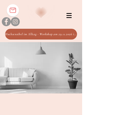
Hochsensibel im Alltag - Workshop am 29.11.2026 im FGZ Regensburg
Mein